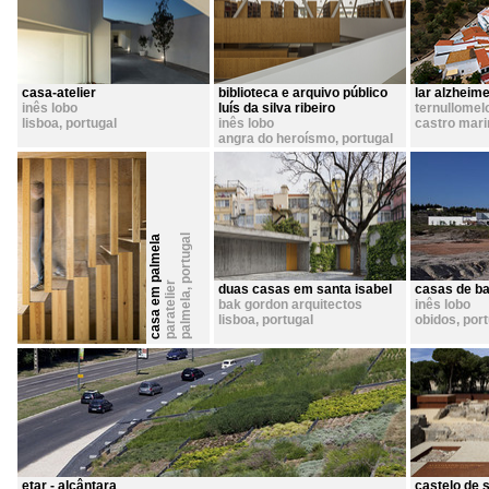
casa-atelier
biblioteca e arquivo público
lar alzheim
inês lobo
luís da silva ribeiro
ternullomel
lisboa
,
portugal
inês lobo
castro mar
angra do heroísmo
,
portugal
portugal
casa em palmela
paratelier
duas casas em santa isabel
casas de b
,
palmela
bak gordon arquitectos
inês lobo
lisboa
,
portugal
obidos
,
port
etar - alcântara
castelo de 