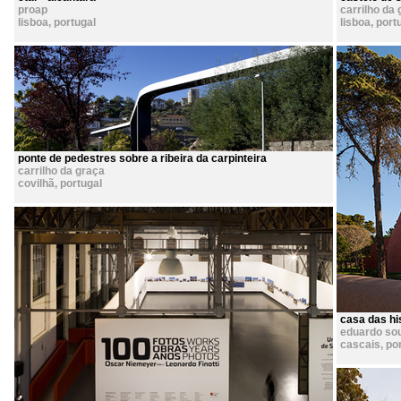
proap
carrilho da
lisboa
,
portugal
lisboa
,
port
ponte de pedestres sobre a ribeira da carpinteira
carrilho da graça
covilhã
,
portugal
casa das hi
eduardo so
cascais
,
po