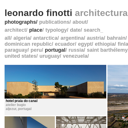
leonardo finotti
architectur
photographs
publications
about
architect
place
typology
date
search_
all
algeria
antarctica
argentina
austria
bahrain
dominican republic
ecuador
egypt
ethiopia
finl
paraguay
peru
portugal
russia
saint barthélemy
united states
uruguay
venezuela
hotel praia do canal
atelier bugio
aljezur
,
portugal