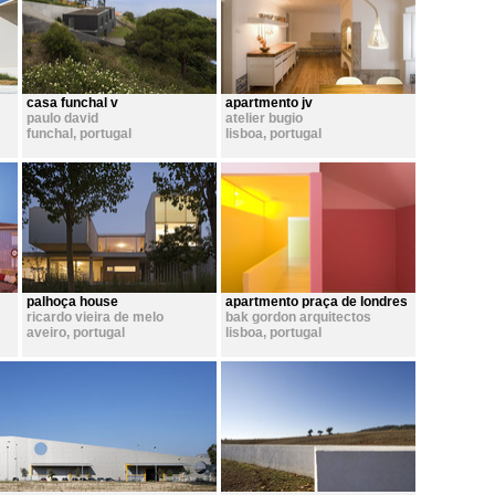
casa funchal v
apartmento jv
paulo david
atelier bugio
funchal
,
portugal
lisboa
,
portugal
palhoça house
apartmento praça de londres
ricardo vieira de melo
bak gordon arquitectos
aveiro
,
portugal
lisboa
,
portugal