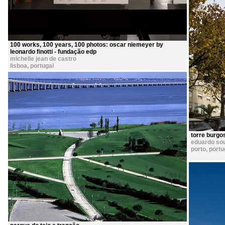
100 works, 100 years, 100 photos: oscar niemeyer by
leonardo finotti - fundação edp
michelle jean de castro
lisboa
,
portugal
torre burgo
eduardo so
porto
,
portu