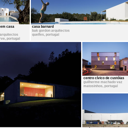
 em casa
casa barnard
bak gordon arquitectos
arquitectos
quelfes
,
portugal
arve
,
portugal
centro cívico de custóias
guilherme machado vaz
matosinhos
,
portugal