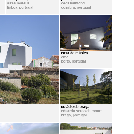
aires mateus
cecil balmond
lisboa
,
portugal
coimbra
,
portugal
casa da música
oma
porto
,
portugal
estádio de braga
eduardo souto de moura
braga
,
portugal