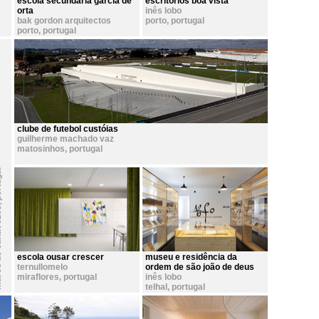
escola secundária garcia de
escritórios boa vista
orta
inês lobo
bak gordon arquitectos
porto
,
portugal
porto
,
portugal
clube de futebol custóias
guilherme machado vaz
matosinhos
,
portugal
gal
,
avezes
escola ousar crescer
museu e residência da
ternullomelo
ordem de são joão de deus
miraflores
,
portugal
inês lobo
telhal
,
portugal