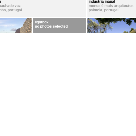
e
indústria inapal
machado vaz
menos é mais arquitectos
inho
,
portugal
palmela
,
portugal
lightbox
no photos selected
 salinas
piscina de câmara de lobos
quinta da casa branca
paulo david
atelier bugio
lobos
,
portugal
câmara de lobos
,
portugal
funchal
,
portugal
requalificação quinta de
requalificação praça de
santa clara
londres
ternullomelo
ternullomelo
lisboa
,
portugal
lisboa
,
portugal