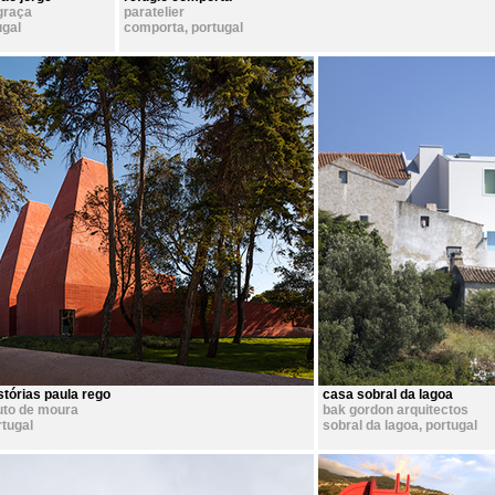
 graça
paratelier
ugal
comporta
,
portugal
stórias paula rego
casa sobral da lagoa
uto de moura
bak gordon arquitectos
rtugal
sobral da lagoa
,
portugal