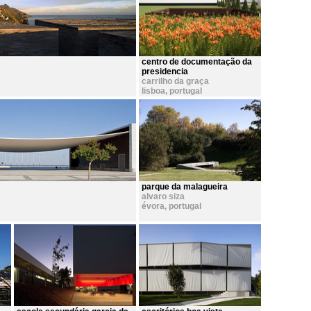
centro de documentação da
presidencia
carrilho da graça
lisboa
,
portugal
parque da malagueira
alvaro siza
évora
,
portugal