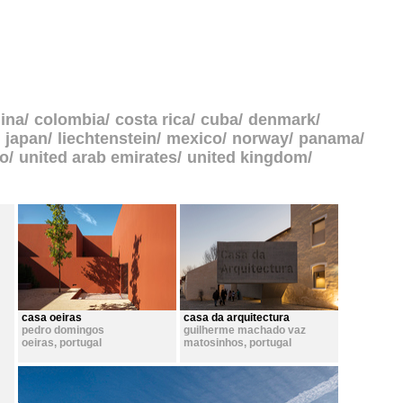
ina
colombia
costa rica
cuba
denmark
japan
liechtenstein
mexico
norway
panama
go
united arab emirates
united kingdom
casa oeiras
casa da arquitectura
pedro domingos
guilherme machado vaz
oeiras
,
portugal
matosinhos
,
portugal