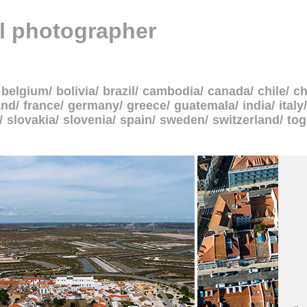
al photographer
belgium
bolivia
brazil
cambodia
canada
chile
ch
and
france
germany
greece
guatemala
india
italy
slovakia
slovenia
spain
sweden
switzerland
to