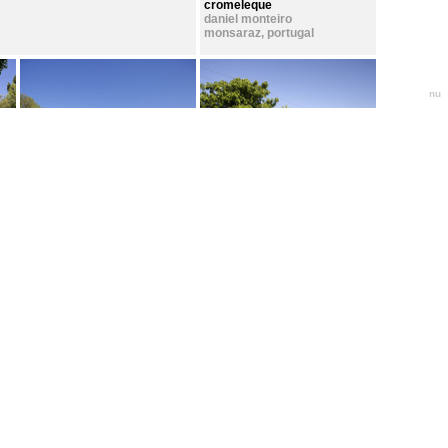
cromeleque
daniel monteiro
monsaraz
,
portugal
nu
fundação serralves
jardim garcia de orta - expo
alvaro siza
98
porto
,
portugal
gap
lisboa
,
portugal
a casa imperfeita
casa do surfista
paratelier
paratelier
ericeira
,
portugal
ericeira
,
portugal