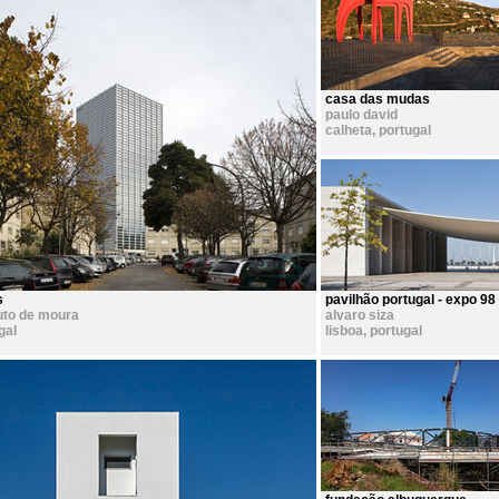
casa das mudas
paulo david
calheta
,
portugal
s
pavilhão portugal - expo 98
uto de moura
alvaro siza
gal
lisboa
,
portugal