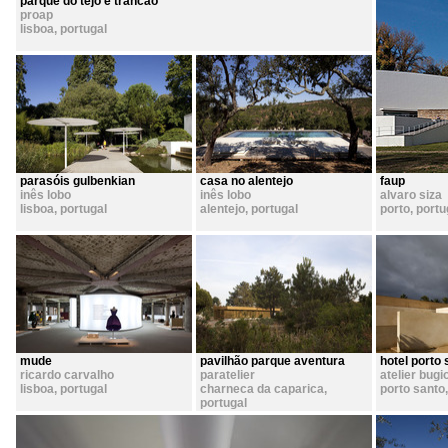
parque do tejo e trancão
proap
lisboa
,
portugal
parasóis gulbenkian
casa no alentejo
faup
inês lobo
inês lobo
alvaro siza
lisboa
,
portugal
alentejo
,
portugal
porto
,
portu
mude
pavilhão parque aventura
hotel porto 
ricardo carvalho
paratelier
atelier bugi
lisboa
,
portugal
charneca da caparica
,
porto santo
portugal