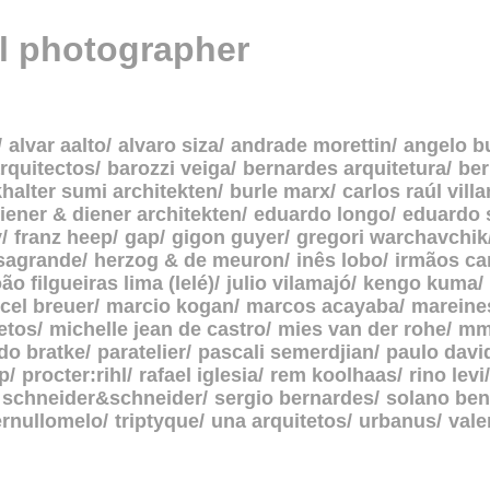
al photographer
alvar aalto
alvaro siza
andrade morettin
angelo b
rquitectos
barozzi veiga
bernardes arquitetura
be
halter sumi architekten
burle marx
carlos raúl vill
iener & diener architekten
eduardo longo
eduardo 
y
franz heep
gap
gigon guyer
gregori warchavchik
asagrande
herzog & de meuron
inês lobo
irmãos c
oão filgueiras lima (lelé)
julio vilamajó
kengo kuma
cel breuer
marcio kogan
marcos acayaba
mareine
etos
michelle jean de castro
mies van der rohe
mm
do bratke
paratelier
pascali semerdjian
paulo davi
p
procter:rihl
rafael iglesia
rem koolhaas
rino levi
schneider&schneider
sergio bernardes
solano ben
ernullomelo
triptyque
una arquitetos
urbanus
vale