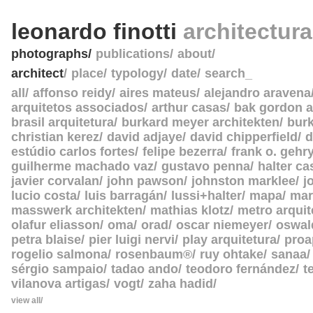
leonardo finotti
architectur
photographs
publications
about
architect
place
typology
date
search_
all
affonso reidy
aires mateus
alejandro aravena
arquitetos associados
arthur casas
bak gordon a
brasil arquitetura
burkard meyer architekten
burk
christian kerez
david adjaye
david chipperfield
d
estúdio carlos fortes
felipe bezerra
frank o. gehr
guilherme machado vaz
gustavo penna
halter c
javier corvalan
john pawson
johnston marklee
j
lucio costa
luis barragán
lussi+halter
mapa
mar
masswerk architekten
mathias klotz
metro arquit
olafur eliasson
oma
orad
oscar niemeyer
oswal
petra blaise
pier luigi nervi
play arquitetura
proa
rogelio salmona
rosenbaum®
ruy ohtake
sanaa
sérgio sampaio
tadao ando
teodoro fernández
t
vilanova artigas
vogt
zaha hadid
view all