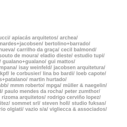
ucci
apiacás arquitetos
archea
rnardes+jacobsen
bertolino+barrado
anueva
carrilho da graça
cecil balmond
souto de moura
eladio dieste
estudio tupi
gualano+gualano
gui mattos
ampana
isay weinfeld
jacobsen arquitetura
kpf
le corbusier
lina bo bardi
loeb capote
s+patalano
martin hurtado
bb
mmm roberto
mpga
müller & naegelin
d
paulo mendes da rocha
peter zumthor
rizoma arquitetos
rodrigo cerviño lopez
itez
sommet srl
steven holl
studio fuksas
rio olgiati
vazio s/a
vigliecca & associados