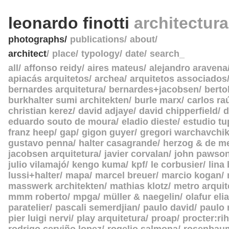
leonardo finotti
architectur
photographs
publications
about
architect
place
typology
date
search_
all
affonso reidy
aires mateus
alejandro aravena
apiacás arquitetos
archea
arquitetos associados
bernardes arquitetura
bernardes+jacobsen
berto
burkhalter sumi architekten
burle marx
carlos ra
christian kerez
david adjaye
david chipperfield
d
eduardo souto de moura
eladio dieste
estudio tu
franz heep
gap
gigon guyer
gregori warchavchi
gustavo penna
halter casagrande
herzog & de m
jacobsen arquitetura
javier corvalan
john pawso
julio vilamajó
kengo kuma
kpf
le corbusier
lina
lussi+halter
mapa
marcel breuer
marcio kogan
masswerk architekten
mathias klotz
metro arquit
mmm roberto
mpga
müller & naegelin
olafur eli
paratelier
pascali semerdjian
paulo david
paulo
pier luigi nervi
play arquitetura
proap
procter:rih