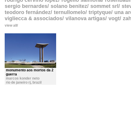
rodrigo cerviño lopez
rogelio salmona
rosenbau
sergio bernardes
solano benitez
sommet srl
ste
teodoro fernández
ternullomelo
triptyque
una ar
vigliecca & associados
vilanova artigas
vogt
zah
view all
monumento aos mortos da 2
guerra
marcos konder neto
rio de janeiro rj
,
brazil