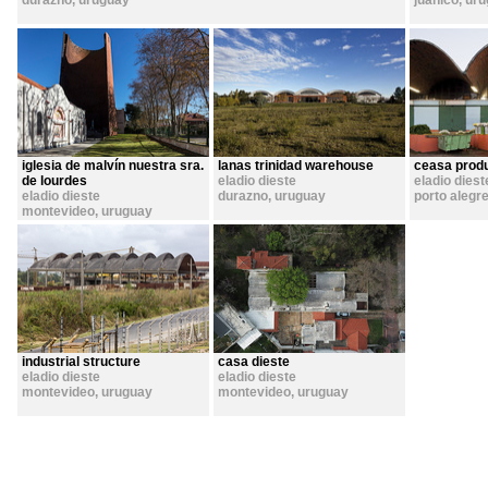
durazno
,
uruguay
juanicó
,
uru
iglesia de malvín nuestra sra.
lanas trinidad warehouse
ceasa prod
de lourdes
eladio dieste
eladio diest
eladio dieste
durazno
,
uruguay
porto alegre
montevideo
,
uruguay
industrial structure
casa dieste
eladio dieste
eladio dieste
montevideo
,
uruguay
montevideo
,
uruguay