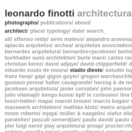
leonardo finotti
architectur
photographs
publications
about
architect
place
typology
date
search_
all
affonso reidy
aires mateus
alejandro aravena
apiacás arquitetos
archea
arquitetos associados
bernardes arquitetura
bernardes+jacobsen
berto
burkhalter sumi architekten
burle marx
carlos ra
christian kerez
david adjaye
david chipperfield
d
eduardo souto de moura
eladio dieste
estudio tu
franz heep
gap
gigon guyer
gregori warchavchi
gustavo penna
halter casagrande
herzog & de m
jacobsen arquitetura
javier corvalan
john pawso
julio vilamajó
kengo kuma
kpf
le corbusier
lina
lussi+halter
mapa
marcel breuer
marcio kogan
masswerk architekten
mathias klotz
metro arquit
mmm roberto
mpga
müller & naegelin
olafur eli
paratelier
pascali semerdjian
paulo david
paulo
pier luigi nervi
play arquitetura
proap
procter:rih