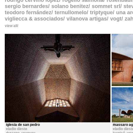
rodrigo cerviño lopez
rogelio salmona
rosenbau
sergio bernardes
solano benitez
sommet srl
ste
teodoro fernández
ternullomelo
triptyque
una ar
vigliecca & associados
vilanova artigas
vogt
zah
view all
iglesia de san pedro
massaro ag
eladio dieste
eladio diest