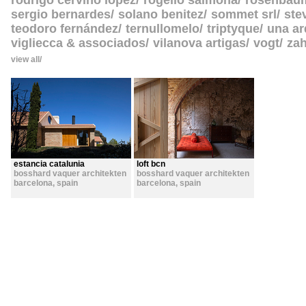
rodrigo cerviño lopez
rogelio salmona
rosenbau
sergio bernardes
solano benitez
sommet srl
ste
teodoro fernández
ternullomelo
triptyque
una ar
vigliecca & associados
vilanova artigas
vogt
zah
view all
estancia catalunia
loft bcn
bosshard vaquer architekten
bosshard vaquer architekten
barcelona
,
spain
barcelona
,
spain