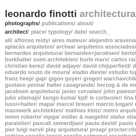
leonardo finotti
architectur
photographs
publications
about
architect
place
typology
date
search_
all
affonso reidy
aires mateus
alejandro aravena
apiacás arquitetos
archea
arquitetos associados
bernardes arquitetura
bernardes+jacobsen
berto
burkhalter sumi architekten
burle marx
carlos ra
christian kerez
david adjaye
david chipperfield
d
eduardo souto de moura
eladio dieste
estudio tu
franz heep
gap
gigon guyer
gregori warchavchi
gustavo penna
halter casagrande
herzog & de m
jacobsen arquitetura
javier corvalan
john pawso
julio vilamajó
kengo kuma
kpf
le corbusier
lina
lussi+halter
mapa
marcel breuer
marcio kogan
masswerk architekten
mathias klotz
metro arquit
mmm roberto
mpga
müller & naegelin
olafur eli
paratelier
pascali semerdjian
paulo david
paulo
pier luigi nervi
play arquitetura
proap
procter:rih