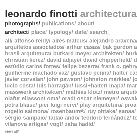
leonardo finotti
architectur
photographs
publications
about
architect
place
typology
date
search_
all
affonso reidy
aires mateus
alejandro aravena
arquitetos associados
arthur casas
bak gordon a
brasil arquitetura
burkard meyer architekten
burk
christian kerez
david adjaye
david chipperfield
d
estúdio carlos fortes
felipe bezerra
frank o. gehr
guilherme machado vaz
gustavo penna
halter c
javier corvalan
john pawson
johnston marklee
j
lucio costa
luis barragán
lussi+halter
mapa
mar
masswerk architekten
mathias klotz
metro arquit
olafur eliasson
oma
orad
oscar niemeyer
oswal
petra blaise
pier luigi nervi
play arquitetura
proa
rogelio salmona
rosenbaum®
ruy ohtake
sanaa
sérgio sampaio
tadao ando
teodoro fernández
t
vilanova artigas
vogt
zaha hadid
view all