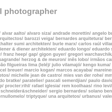
al photographer
alvar aalto
alvaro siza
andrade morettin
angelo b
rquitectos
barozzi veiga
bernardes arquitetura
be
halter sumi architekten
burle marx
carlos raúl vill
iener & diener architekten
eduardo longo
eduardo 
y
franz heep
gap
gigon guyer
gregori warchavchik
asagrande
herzog & de meuron
inês lobo
irmãos c
oão filgueiras lima (lelé)
julio vilamajó
kengo kuma
cel breuer
marcio kogan
marcos acayaba
mareine
etos
michelle jean de castro
mies van der rohe
mm
do bratke
paratelier
pascali semerdjian
paulo davi
p
procter:rihl
rafael iglesia
rem koolhaas
rino levi
schneider&schneider
sergio bernardes
solano ben
ernullomelo
triptyque
una arquitetos
urbanus
vale