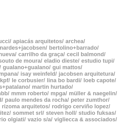
ucci
apiacás arquitetos
archea
rnardes+jacobsen
bertolino+barrado
anueva
carrilho da graça
cecil balmond
souto de moura
eladio dieste
estudio tupi
gualano+gualano
gui mattos
ampana
isay weinfeld
jacobsen arquitetura
kpf
le corbusier
lina bo bardi
loeb capote
s+patalano
martin hurtado
bb
mmm roberto
mpga
müller & naegelin
d
paulo mendes da rocha
peter zumthor
rizoma arquitetos
rodrigo cerviño lopez
itez
sommet srl
steven holl
studio fuksas
rio olgiati
vazio s/a
vigliecca & associados