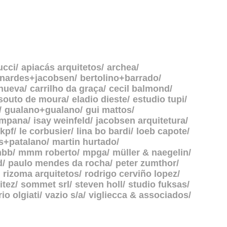
ucci
apiacás arquitetos
archea
rnardes+jacobsen
bertolino+barrado
anueva
carrilho da graça
cecil balmond
souto de moura
eladio dieste
estudio tupi
gualano+gualano
gui mattos
ampana
isay weinfeld
jacobsen arquitetura
kpf
le corbusier
lina bo bardi
loeb capote
s+patalano
martin hurtado
bb
mmm roberto
mpga
müller & naegelin
d
paulo mendes da rocha
peter zumthor
rizoma arquitetos
rodrigo cerviño lopez
itez
sommet srl
steven holl
studio fuksas
rio olgiati
vazio s/a
vigliecca & associados