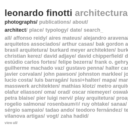
leonardo finotti
architectur
photographs
publications
about
architect
place
typology
date
search_
all
affonso reidy
aires mateus
alejandro aravena
arquitetos associados
arthur casas
bak gordon a
brasil arquitetura
burkard meyer architekten
burk
christian kerez
david adjaye
david chipperfield
d
estúdio carlos fortes
felipe bezerra
frank o. gehr
guilherme machado vaz
gustavo penna
halter c
javier corvalan
john pawson
johnston marklee
j
lucio costa
luis barragán
lussi+halter
mapa
mar
masswerk architekten
mathias klotz
metro arquit
olafur eliasson
oma
orad
oscar niemeyer
oswal
petra blaise
pier luigi nervi
play arquitetura
proa
rogelio salmona
rosenbaum®
ruy ohtake
sanaa
sérgio sampaio
tadao ando
teodoro fernández
t
vilanova artigas
vogt
zaha hadid
view all