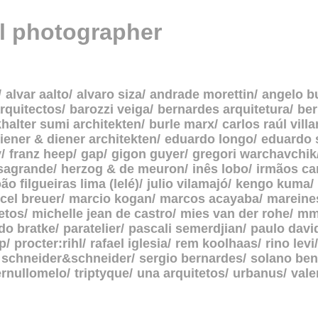
al photographer
alvar aalto
alvaro siza
andrade morettin
angelo b
rquitectos
barozzi veiga
bernardes arquitetura
be
halter sumi architekten
burle marx
carlos raúl vill
iener & diener architekten
eduardo longo
eduardo 
y
franz heep
gap
gigon guyer
gregori warchavchik
asagrande
herzog & de meuron
inês lobo
irmãos c
oão filgueiras lima (lelé)
julio vilamajó
kengo kuma
cel breuer
marcio kogan
marcos acayaba
mareine
etos
michelle jean de castro
mies van der rohe
mm
do bratke
paratelier
pascali semerdjian
paulo davi
p
procter:rihl
rafael iglesia
rem koolhaas
rino levi
schneider&schneider
sergio bernardes
solano ben
ernullomelo
triptyque
una arquitetos
urbanus
vale