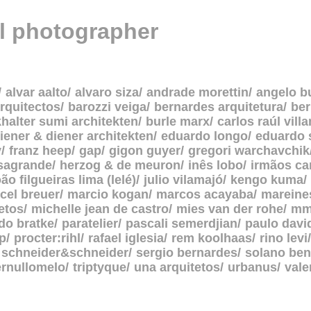
al photographer
alvar aalto
alvaro siza
andrade morettin
angelo b
rquitectos
barozzi veiga
bernardes arquitetura
be
halter sumi architekten
burle marx
carlos raúl vill
iener & diener architekten
eduardo longo
eduardo 
y
franz heep
gap
gigon guyer
gregori warchavchik
asagrande
herzog & de meuron
inês lobo
irmãos c
oão filgueiras lima (lelé)
julio vilamajó
kengo kuma
cel breuer
marcio kogan
marcos acayaba
mareine
etos
michelle jean de castro
mies van der rohe
mm
do bratke
paratelier
pascali semerdjian
paulo davi
p
procter:rihl
rafael iglesia
rem koolhaas
rino levi
schneider&schneider
sergio bernardes
solano ben
ernullomelo
triptyque
una arquitetos
urbanus
vale