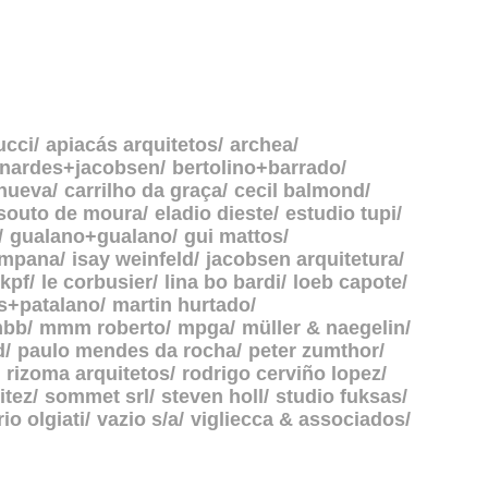
ucci
apiacás arquitetos
archea
rnardes+jacobsen
bertolino+barrado
anueva
carrilho da graça
cecil balmond
souto de moura
eladio dieste
estudio tupi
gualano+gualano
gui mattos
ampana
isay weinfeld
jacobsen arquitetura
kpf
le corbusier
lina bo bardi
loeb capote
s+patalano
martin hurtado
bb
mmm roberto
mpga
müller & naegelin
d
paulo mendes da rocha
peter zumthor
rizoma arquitetos
rodrigo cerviño lopez
itez
sommet srl
steven holl
studio fuksas
rio olgiati
vazio s/a
vigliecca & associados