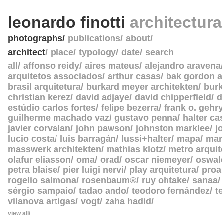
leonardo finotti
architectur
photographs
publications
about
architect
place
typology
date
search_
all
affonso reidy
aires mateus
alejandro aravena
arquitetos associados
arthur casas
bak gordon a
brasil arquitetura
burkard meyer architekten
burk
christian kerez
david adjaye
david chipperfield
d
estúdio carlos fortes
felipe bezerra
frank o. gehr
guilherme machado vaz
gustavo penna
halter c
javier corvalan
john pawson
johnston marklee
j
lucio costa
luis barragán
lussi+halter
mapa
mar
masswerk architekten
mathias klotz
metro arquit
olafur eliasson
oma
orad
oscar niemeyer
oswal
petra blaise
pier luigi nervi
play arquitetura
proa
rogelio salmona
rosenbaum®
ruy ohtake
sanaa
sérgio sampaio
tadao ando
teodoro fernández
t
vilanova artigas
vogt
zaha hadid
view all