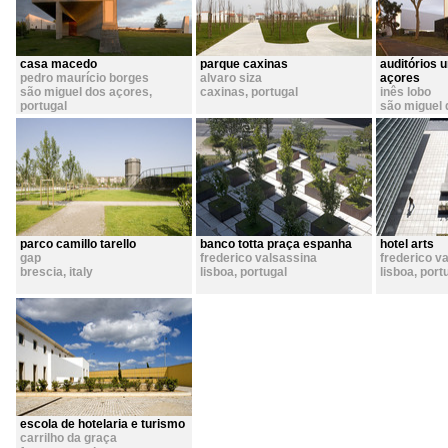
casa macedo
parque caxinas
auditórios 
pedro maurício borges
alvaro siza
açores
são miguel dos açores
,
caxinas
,
portugal
inês lobo
portugal
são miguel 
portugal
parco camillo tarello
banco totta praça espanha
hotel arts
gap
frederico valsassina
frederico v
brescia
,
italy
lisboa
,
portugal
lisboa
,
port
escola de hotelaria e turismo
carrilho da graça