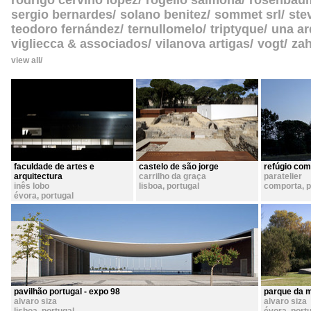
rodrigo cerviño lopez
rogelio salmona
rosenbau
sergio bernardes
solano benitez
sommet srl
ste
teodoro fernández
ternullomelo
triptyque
una ar
vigliecca & associados
vilanova artigas
vogt
zah
view all
faculdade de artes e
castelo de são jorge
refúgio com
arquitectura
carrilho da graça
paratelier
inês lobo
lisboa
,
portugal
comporta
,
p
évora
,
portugal
pavilhão portugal - expo 98
parque da 
alvaro siza
alvaro siza