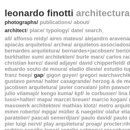
leonardo finotti
architectur
photographs
publications
about
architect
place
typology
date
search_
all
affonso reidy
aires mateus
alejandro aravena
apiacás arquitetos
archea
arquitetos associados
bernardes arquitetura
bernardes+jacobsen
berto
burkhalter sumi architekten
burle marx
carlos ra
christian kerez
david adjaye
david chipperfield
d
eduardo souto de moura
eladio dieste
estudio tu
franz heep
gap
gigon guyer
gregori warchavchi
gustavo penna
halter casagrande
herzog & de m
jacobsen arquitetura
javier corvalan
john pawso
julio vilamajó
kengo kuma
kpf
le corbusier
lina
lussi+halter
mapa
marcel breuer
marcio kogan
masswerk architekten
mathias klotz
metro arquit
mmm roberto
mpga
müller & naegelin
olafur eli
paratelier
pascali semerdjian
paulo david
paulo
pier luigi nervi
play arquitetura
proap
procter:rih