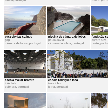
lisboa
,
portugal
évora
,
port
passeio das salinas
piscina de câmara de lobos
fundação se
gap
paulo david
alvaro siza
câmara de lobos
,
portugal
câmara de lobos
,
portugal
porto
,
portu
escola avelar brotero
escola rodrigues lobo
inês lobo
inês lobo
coimbra
,
portugal
leiria
,
portugal