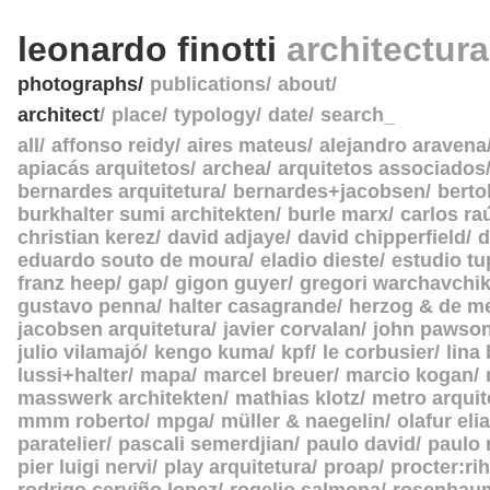
leonardo finotti
architectur
photographs
publications
about
architect
place
typology
date
search_
all
affonso reidy
aires mateus
alejandro aravena
apiacás arquitetos
archea
arquitetos associados
bernardes arquitetura
bernardes+jacobsen
berto
burkhalter sumi architekten
burle marx
carlos ra
christian kerez
david adjaye
david chipperfield
d
eduardo souto de moura
eladio dieste
estudio tu
franz heep
gap
gigon guyer
gregori warchavchi
gustavo penna
halter casagrande
herzog & de m
jacobsen arquitetura
javier corvalan
john pawso
julio vilamajó
kengo kuma
kpf
le corbusier
lina
lussi+halter
mapa
marcel breuer
marcio kogan
masswerk architekten
mathias klotz
metro arquit
mmm roberto
mpga
müller & naegelin
olafur eli
paratelier
pascali semerdjian
paulo david
paulo
pier luigi nervi
play arquitetura
proap
procter:rih