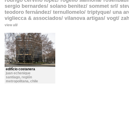
rodrigo cerviño lopez
rogelio salmona
rosenbau
sergio bernardes
solano benitez
sommet srl
ste
teodoro fernández
ternullomelo
triptyque
una ar
vigliecca & associados
vilanova artigas
vogt
zah
view all
edifício costanera
juan echenique
santiago, región
metropolitana
,
chile