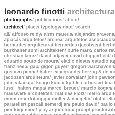
leonardo finotti
architectur
photographs
publications
about
architect
place
typology
date
search_
all
affonso reidy
aires mateus
alejandro aravena
apiacás arquitetos
archea
arquitetos associados
bernardes arquitetura
bernardes+jacobsen
berto
burkhalter sumi architekten
burle marx
carlos ra
christian kerez
david adjaye
david chipperfield
d
eduardo souto de moura
eladio dieste
estudio tu
franz heep
gap
gigon guyer
gregori warchavchi
gustavo penna
halter casagrande
herzog & de m
jacobsen arquitetura
javier corvalan
john pawso
julio vilamajó
kengo kuma
kpf
le corbusier
lina
lussi+halter
mapa
marcel breuer
marcio kogan
masswerk architekten
mathias klotz
metro arquit
mmm roberto
mpga
müller & naegelin
olafur eli
paratelier
pascali semerdjian
paulo david
paulo
pier luigi nervi
play arquitetura
proap
procter:rih