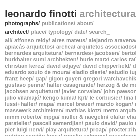
leonardo finotti
architectur
photographs
publications
about
architect
place
typology
date
search_
all
affonso reidy
aires mateus
alejandro aravena
apiacás arquitetos
archea
arquitetos associados
bernardes arquitetura
bernardes+jacobsen
berto
burkhalter sumi architekten
burle marx
carlos ra
christian kerez
david adjaye
david chipperfield
d
eduardo souto de moura
eladio dieste
estudio tu
franz heep
gap
gigon guyer
gregori warchavchi
gustavo penna
halter casagrande
herzog & de m
jacobsen arquitetura
javier corvalan
john pawso
julio vilamajó
kengo kuma
kpf
le corbusier
lina
lussi+halter
mapa
marcel breuer
marcio kogan
masswerk architekten
mathias klotz
metro arquit
mmm roberto
mpga
müller & naegelin
olafur eli
paratelier
pascali semerdjian
paulo david
paulo
pier luigi nervi
play arquitetura
proap
procter:rih