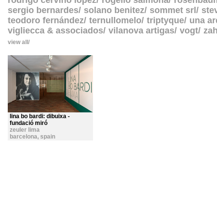
rodrigo cerviño lopez
rogelio salmona
rosenbau
sergio bernardes
solano benitez
sommet srl
ste
teodoro fernández
ternullomelo
triptyque
una ar
vigliecca & associados
vilanova artigas
vogt
zah
view all
lina bo bardi: dibuixa -
fundació miró
zeuler lima
barcelona
,
spain