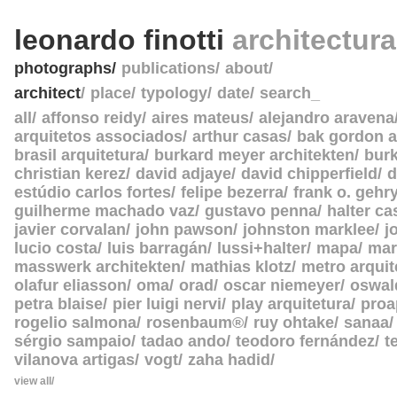
leonardo finotti
architectur
photographs
publications
about
architect
place
typology
date
search_
all
affonso reidy
aires mateus
alejandro aravena
arquitetos associados
arthur casas
bak gordon a
brasil arquitetura
burkard meyer architekten
burk
christian kerez
david adjaye
david chipperfield
d
estúdio carlos fortes
felipe bezerra
frank o. gehr
guilherme machado vaz
gustavo penna
halter c
javier corvalan
john pawson
johnston marklee
j
lucio costa
luis barragán
lussi+halter
mapa
mar
masswerk architekten
mathias klotz
metro arquit
olafur eliasson
oma
orad
oscar niemeyer
oswal
petra blaise
pier luigi nervi
play arquitetura
proa
rogelio salmona
rosenbaum®
ruy ohtake
sanaa
sérgio sampaio
tadao ando
teodoro fernández
t
vilanova artigas
vogt
zaha hadid
view all