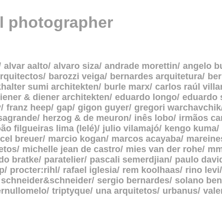
al photographer
alvar aalto
alvaro siza
andrade morettin
angelo b
rquitectos
barozzi veiga
bernardes arquitetura
be
halter sumi architekten
burle marx
carlos raúl vill
iener & diener architekten
eduardo longo
eduardo 
y
franz heep
gap
gigon guyer
gregori warchavchik
asagrande
herzog & de meuron
inês lobo
irmãos c
oão filgueiras lima (lelé)
julio vilamajó
kengo kuma
cel breuer
marcio kogan
marcos acayaba
mareine
etos
michelle jean de castro
mies van der rohe
mm
do bratke
paratelier
pascali semerdjian
paulo davi
p
procter:rihl
rafael iglesia
rem koolhaas
rino levi
schneider&schneider
sergio bernardes
solano ben
ernullomelo
triptyque
una arquitetos
urbanus
vale