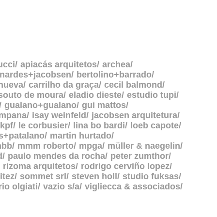
ucci
apiacás arquitetos
archea
rnardes+jacobsen
bertolino+barrado
anueva
carrilho da graça
cecil balmond
souto de moura
eladio dieste
estudio tupi
gualano+gualano
gui mattos
ampana
isay weinfeld
jacobsen arquitetura
kpf
le corbusier
lina bo bardi
loeb capote
s+patalano
martin hurtado
bb
mmm roberto
mpga
müller & naegelin
d
paulo mendes da rocha
peter zumthor
rizoma arquitetos
rodrigo cerviño lopez
itez
sommet srl
steven holl
studio fuksas
rio olgiati
vazio s/a
vigliecca & associados