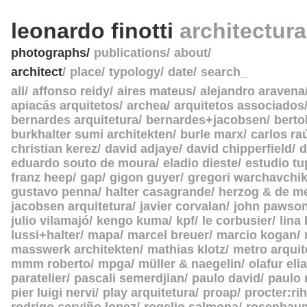
leonardo finotti
architectur
photographs
publications
about
architect
place
typology
date
search_
all
affonso reidy
aires mateus
alejandro aravena
apiacás arquitetos
archea
arquitetos associados
bernardes arquitetura
bernardes+jacobsen
berto
burkhalter sumi architekten
burle marx
carlos ra
christian kerez
david adjaye
david chipperfield
d
eduardo souto de moura
eladio dieste
estudio tu
franz heep
gap
gigon guyer
gregori warchavchi
gustavo penna
halter casagrande
herzog & de m
jacobsen arquitetura
javier corvalan
john pawso
julio vilamajó
kengo kuma
kpf
le corbusier
lina
lussi+halter
mapa
marcel breuer
marcio kogan
masswerk architekten
mathias klotz
metro arquit
mmm roberto
mpga
müller & naegelin
olafur eli
paratelier
pascali semerdjian
paulo david
paulo
pier luigi nervi
play arquitetura
proap
procter:rih