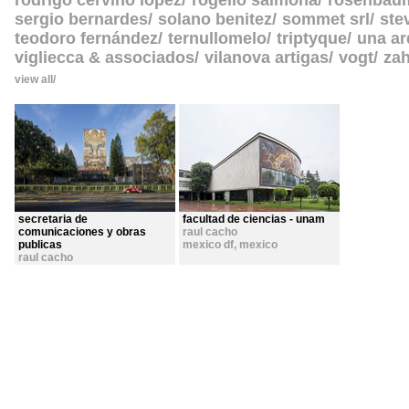
rodrigo cerviño lopez
rogelio salmona
rosenbau
sergio bernardes
solano benitez
sommet srl
ste
teodoro fernández
ternullomelo
triptyque
una ar
vigliecca & associados
vilanova artigas
vogt
zah
view all
secretaria de
facultad de ciencias - unam
comunicaciones y obras
raul cacho
publicas
mexico df
,
mexico
raul cacho
mexico df
,
mexico