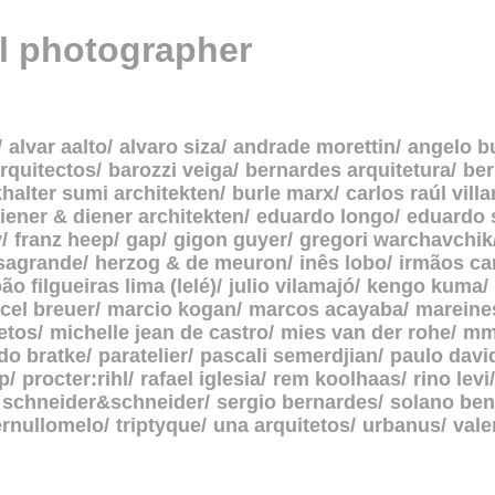
al photographer
alvar aalto
alvaro siza
andrade morettin
angelo b
rquitectos
barozzi veiga
bernardes arquitetura
be
halter sumi architekten
burle marx
carlos raúl vill
iener & diener architekten
eduardo longo
eduardo 
y
franz heep
gap
gigon guyer
gregori warchavchik
asagrande
herzog & de meuron
inês lobo
irmãos c
oão filgueiras lima (lelé)
julio vilamajó
kengo kuma
cel breuer
marcio kogan
marcos acayaba
mareine
etos
michelle jean de castro
mies van der rohe
mm
do bratke
paratelier
pascali semerdjian
paulo davi
p
procter:rihl
rafael iglesia
rem koolhaas
rino levi
schneider&schneider
sergio bernardes
solano ben
ernullomelo
triptyque
una arquitetos
urbanus
vale