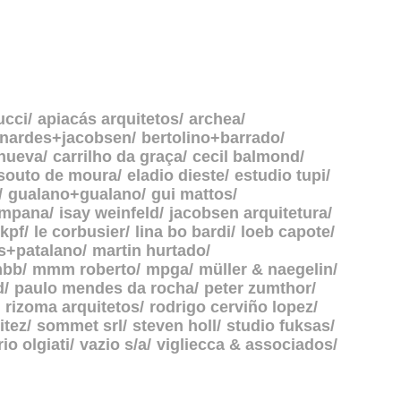
ucci
apiacás arquitetos
archea
rnardes+jacobsen
bertolino+barrado
anueva
carrilho da graça
cecil balmond
souto de moura
eladio dieste
estudio tupi
gualano+gualano
gui mattos
ampana
isay weinfeld
jacobsen arquitetura
kpf
le corbusier
lina bo bardi
loeb capote
s+patalano
martin hurtado
bb
mmm roberto
mpga
müller & naegelin
d
paulo mendes da rocha
peter zumthor
rizoma arquitetos
rodrigo cerviño lopez
itez
sommet srl
steven holl
studio fuksas
rio olgiati
vazio s/a
vigliecca & associados