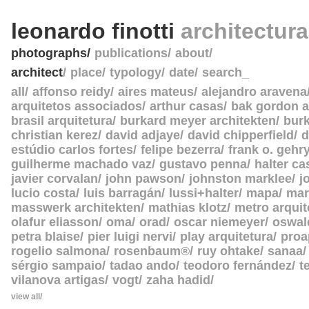
leonardo finotti
architectur
photographs
publications
about
architect
place
typology
date
search_
all
affonso reidy
aires mateus
alejandro aravena
arquitetos associados
arthur casas
bak gordon a
brasil arquitetura
burkard meyer architekten
burk
christian kerez
david adjaye
david chipperfield
d
estúdio carlos fortes
felipe bezerra
frank o. gehr
guilherme machado vaz
gustavo penna
halter c
javier corvalan
john pawson
johnston marklee
j
lucio costa
luis barragán
lussi+halter
mapa
mar
masswerk architekten
mathias klotz
metro arquit
olafur eliasson
oma
orad
oscar niemeyer
oswal
petra blaise
pier luigi nervi
play arquitetura
proa
rogelio salmona
rosenbaum®
ruy ohtake
sanaa
sérgio sampaio
tadao ando
teodoro fernández
t
vilanova artigas
vogt
zaha hadid
view all