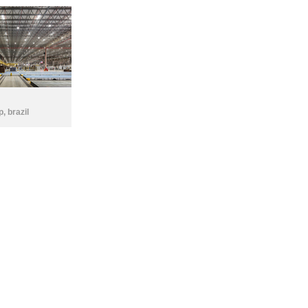
p
,
brazil