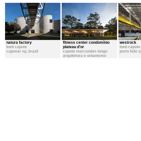
natura factory
fitness center condomínio
westrock
loeb capote
plateau d'or
loeb capote
cajamar sp
,
brazil
capote marcondes longo
porto feliz s
arquitetura e urbanismo
goiânia go
,
brazil