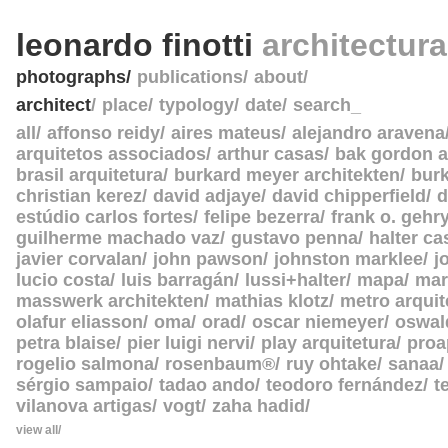
leonardo finotti
architectur
photographs
publications
about
architect
place
typology
date
search_
all
affonso reidy
aires mateus
alejandro aravena
arquitetos associados
arthur casas
bak gordon a
brasil arquitetura
burkard meyer architekten
burk
christian kerez
david adjaye
david chipperfield
d
estúdio carlos fortes
felipe bezerra
frank o. gehr
guilherme machado vaz
gustavo penna
halter c
javier corvalan
john pawson
johnston marklee
j
lucio costa
luis barragán
lussi+halter
mapa
mar
masswerk architekten
mathias klotz
metro arquit
olafur eliasson
oma
orad
oscar niemeyer
oswal
petra blaise
pier luigi nervi
play arquitetura
proa
rogelio salmona
rosenbaum®
ruy ohtake
sanaa
sérgio sampaio
tadao ando
teodoro fernández
t
vilanova artigas
vogt
zaha hadid
view all