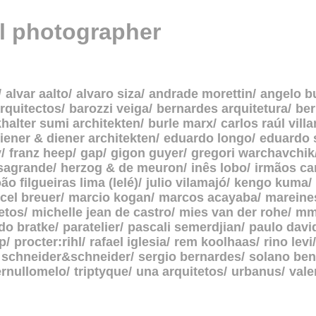
al photographer
alvar aalto
alvaro siza
andrade morettin
angelo b
rquitectos
barozzi veiga
bernardes arquitetura
be
halter sumi architekten
burle marx
carlos raúl vill
iener & diener architekten
eduardo longo
eduardo 
y
franz heep
gap
gigon guyer
gregori warchavchik
asagrande
herzog & de meuron
inês lobo
irmãos c
oão filgueiras lima (lelé)
julio vilamajó
kengo kuma
cel breuer
marcio kogan
marcos acayaba
mareine
etos
michelle jean de castro
mies van der rohe
mm
do bratke
paratelier
pascali semerdjian
paulo davi
p
procter:rihl
rafael iglesia
rem koolhaas
rino levi
schneider&schneider
sergio bernardes
solano ben
ernullomelo
triptyque
una arquitetos
urbanus
vale