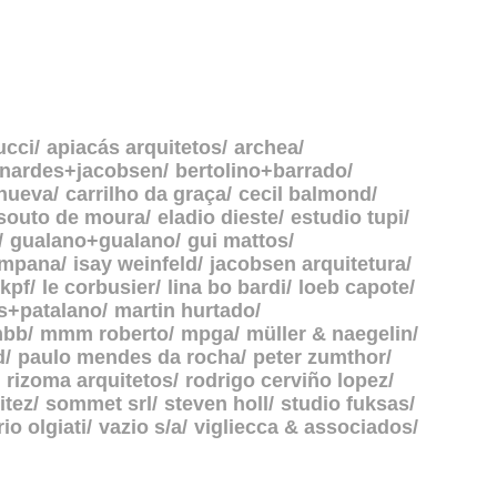
ucci
apiacás arquitetos
archea
rnardes+jacobsen
bertolino+barrado
anueva
carrilho da graça
cecil balmond
souto de moura
eladio dieste
estudio tupi
gualano+gualano
gui mattos
ampana
isay weinfeld
jacobsen arquitetura
kpf
le corbusier
lina bo bardi
loeb capote
s+patalano
martin hurtado
bb
mmm roberto
mpga
müller & naegelin
d
paulo mendes da rocha
peter zumthor
rizoma arquitetos
rodrigo cerviño lopez
itez
sommet srl
steven holl
studio fuksas
rio olgiati
vazio s/a
vigliecca & associados