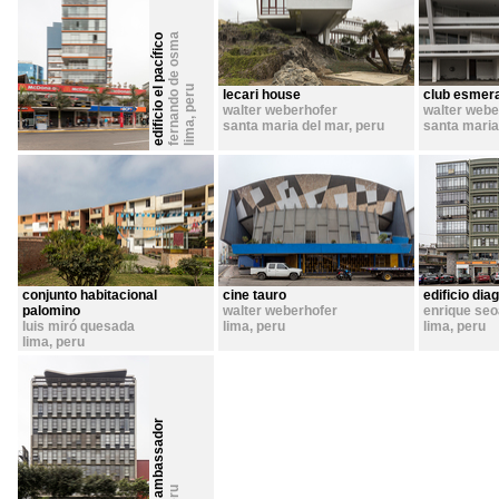
fernando de osma
edificio el pacífico
peru
lecari house
club esmer
walter weberhofer
walter webe
,
santa maria del mar
,
peru
santa maria
lima
conjunto habitacional
cine tauro
edificio dia
palomino
walter weberhofer
enrique seo
luis miró quesada
lima
,
peru
lima
,
peru
lima
,
peru
edificio ambassador