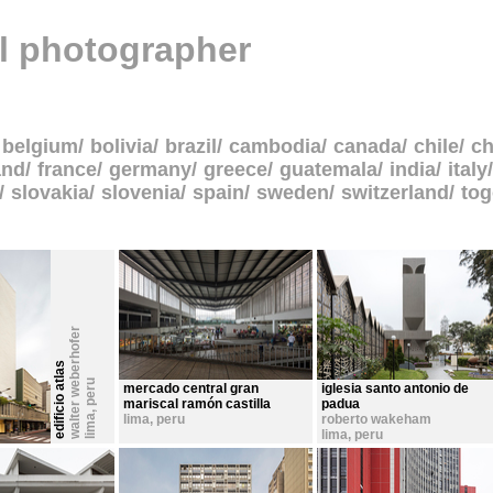
al photographer
belgium
bolivia
brazil
cambodia
canada
chile
ch
and
france
germany
greece
guatemala
india
italy
slovakia
slovenia
spain
sweden
switzerland
to
walter weberhofer
edificio atlas
peru
mercado central gran
iglesia santo antonio de
mariscal ramón castilla
padua
,
lima
,
peru
roberto wakeham
lima
lima
,
peru