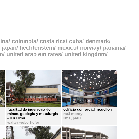
ina
colombia
costa rica
cuba
denmark
japan
liechtenstein
mexico
norway
panama
go
united arab emirates
united kingdom
facultad de ingeniería de
edificio comercial mogollón
minas, geología y metalurgia
raúl morey
- u.n.i lima
lima
,
peru
walter weberhofer
lima
,
peru