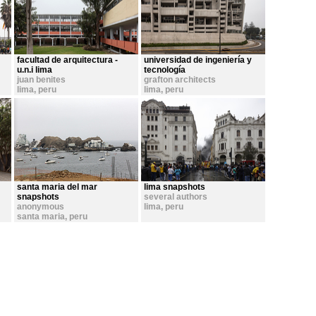
facultad de arquitectura -
universidad de ingeniería y
u.n.i lima
tecnología
juan benites
grafton architects
lima
,
peru
lima
,
peru
santa maria del mar
lima snapshots
snapshots
several authors
anonymous
lima
,
peru
santa maria
,
peru