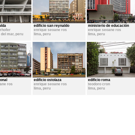
alda
edificio san reynaldo
ministerio de educación
rhofer
enrique seoane ros
enrique seoane ros
 del mar
,
peru
lima
,
peru
lima
,
peru
gonal
edificio ostolaza
edificio roma
ane ros
enrique seoane ros
teodoro cron
lima
,
peru
lima
,
peru