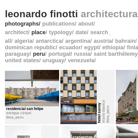
leonardo finotti
architectur
photographs
publications
about
architect
place
typology
date
search_
all
algeria
antarctica
argentina
austria
bahrain
dominican republic
ecuador
egypt
ethiopia
finl
paraguay
peru
portugal
russia
saint barthélemy
united states
uruguay
venezuela
mario bianco
hotel savoy
peru
residencial san felipe
enrique ciriani
,
lima
,
peru
lima