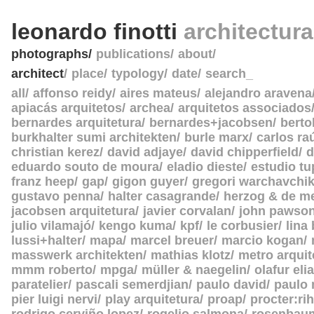
leonardo finotti
architectur
photographs
publications
about
architect
place
typology
date
search_
all
affonso reidy
aires mateus
alejandro aravena
apiacás arquitetos
archea
arquitetos associados
bernardes arquitetura
bernardes+jacobsen
berto
burkhalter sumi architekten
burle marx
carlos ra
christian kerez
david adjaye
david chipperfield
d
eduardo souto de moura
eladio dieste
estudio tu
franz heep
gap
gigon guyer
gregori warchavchi
gustavo penna
halter casagrande
herzog & de m
jacobsen arquitetura
javier corvalan
john pawso
julio vilamajó
kengo kuma
kpf
le corbusier
lina
lussi+halter
mapa
marcel breuer
marcio kogan
masswerk architekten
mathias klotz
metro arquit
mmm roberto
mpga
müller & naegelin
olafur eli
paratelier
pascali semerdjian
paulo david
paulo
pier luigi nervi
play arquitetura
proap
procter:rih