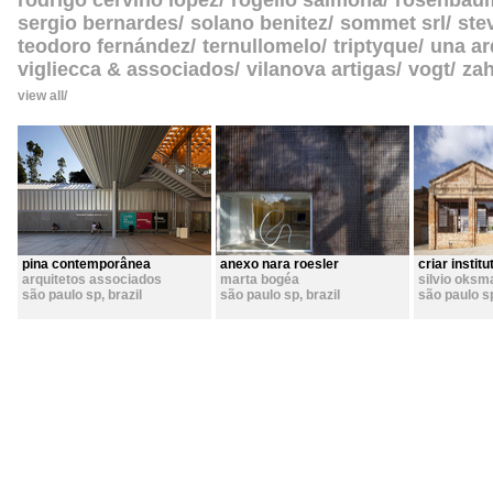
rodrigo cerviño lopez
rogelio salmona
rosenbau
sergio bernardes
solano benitez
sommet srl
ste
teodoro fernández
ternullomelo
triptyque
una ar
vigliecca & associados
vilanova artigas
vogt
zah
view all
pina contemporânea
anexo nara roesler
criar institu
arquitetos associados
marta bogéa
silvio oksm
são paulo sp
,
brazil
são paulo sp
,
brazil
são paulo s