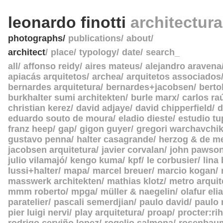
leonardo finotti
architectur
photographs
publications
about
architect
place
typology
date
search_
all
affonso reidy
aires mateus
alejandro aravena
apiacás arquitetos
archea
arquitetos associados
bernardes arquitetura
bernardes+jacobsen
berto
burkhalter sumi architekten
burle marx
carlos ra
christian kerez
david adjaye
david chipperfield
d
eduardo souto de moura
eladio dieste
estudio tu
franz heep
gap
gigon guyer
gregori warchavchi
gustavo penna
halter casagrande
herzog & de m
jacobsen arquitetura
javier corvalan
john pawso
julio vilamajó
kengo kuma
kpf
le corbusier
lina
lussi+halter
mapa
marcel breuer
marcio kogan
masswerk architekten
mathias klotz
metro arquit
mmm roberto
mpga
müller & naegelin
olafur eli
paratelier
pascali semerdjian
paulo david
paulo
pier luigi nervi
play arquitetura
proap
procter:rih