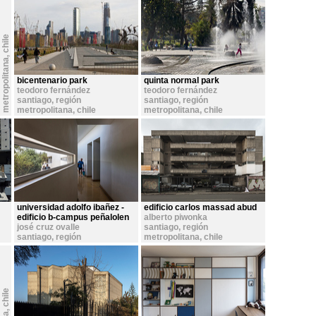
chile
s
a
n
t
i
a
g
o
,
r
e
g
ó
n
m
e
t
r
o
p
o
l
i
t
a
n
,
i
a
bicentenario park
quinta normal park
teodoro fernández
teodoro fernández
santiago, región
santiago, región
metropolitana
,
chile
metropolitana
,
chile
universidad adolfo ibañez -
edificio carlos massad abud
edificio b-campus peñalolen
alberto piwonka
josé cruz ovalle
santiago, región
santiago, región
metropolitana
,
chile
metropolitana
,
chile
chile
,