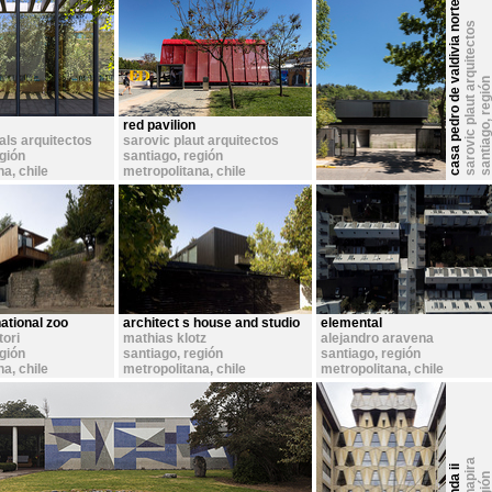
casa pedro de valdivia norte
sarovic plaut arquitectos
red pavilion
als arquitectos
sarovic plaut arquitectos
egión
santiago, región
na
,
chile
metropolitana
,
chile
ational zoo
architect s house and studio
elemental
tori
mathias klotz
alejandro aravena
egión
santiago, región
santiago, región
na
,
chile
metropolitana
,
chile
metropolitana
,
chile