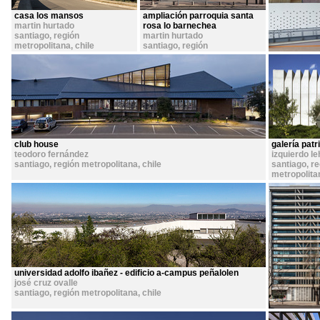
casa los mansos
ampliación parroquia santa
martin hurtado
rosa lo barnechea
santiago, región
martin hurtado
metropolitana
,
chile
santiago, región
metropolitana
,
chile
club house
galería patr
teodoro fernández
izquierdo l
santiago, región metropolitana
,
chile
santiago, r
metropolita
universidad adolfo ibañez - edificio a-campus peñalolen
josé cruz ovalle
santiago, región metropolitana
,
chile