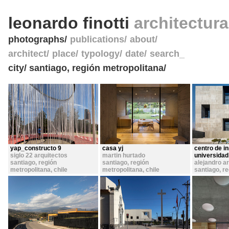
leonardo finotti
architectur
photographs
publications
about
architect
place
typology
date
search_
city/ santiago, región metropolitana/
yap_constructo 9
casa yj
centro de i
siglo 22 arquitectos
martin hurtado
universidad
santiago, región
santiago, región
alejandro a
metropolitana
,
chile
metropolitana
,
chile
santiago, r
metropolita