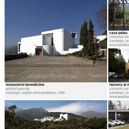
casa palau
christian be
santiago, r
metropolita
monasterio benedictino
nursery at n
gabriel guarda
carreno sar
santiago, región metropolitana
,
chile
santiago, r
metropolita