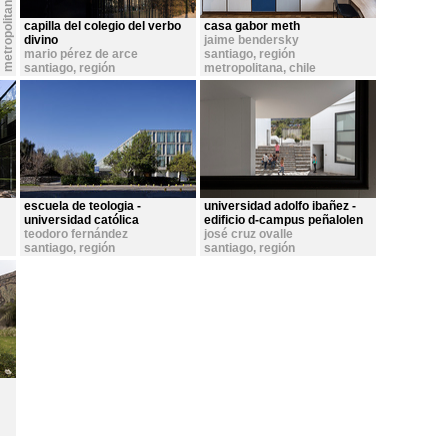
s
a
n
t
i
a
g
o
,
r
e
g
ó
n
m
e
t
r
o
p
o
l
i
t
a
n
i
a
capilla del colegio del verbo
casa gabor meth
divino
jaime bendersky
mario pérez de arce
santiago, región
santiago, región
metropolitana
,
chile
metropolitana
,
chile
escuela de teologia -
universidad adolfo ibañez -
universidad católica
edificio d-campus peñalolen
teodoro fernández
josé cruz ovalle
santiago, región
santiago, región
metropolitana
,
chile
metropolitana
,
chile