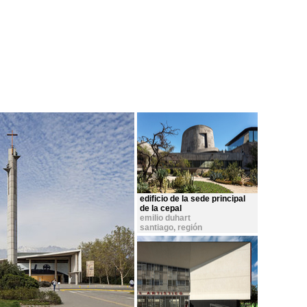
edificio de la sede principal
de la cepal
emilio duhart
santiago, región
metropolitana
,
chile