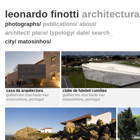
leonardo finotti
architectur
photographs
publications
about
architect
place
typology
date
search_
city/ matosinhos/
casa da arquitectura
clube de futebol custóias
guilherme machado vaz
guilherme machado vaz
matosinhos
,
portugal
matosinhos
,
portugal