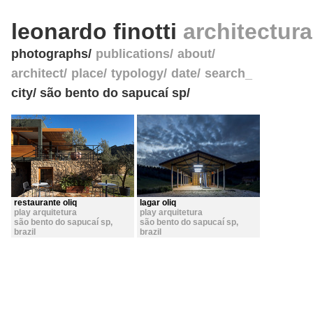
leonardo finotti
architectur
photographs
publications
about
architect
place
typology
date
search_
city/ são bento do sapucaí sp/
restaurante oliq
lagar oliq
play arquitetura
play arquitetura
são bento do sapucaí sp
,
são bento do sapucaí sp
,
brazil
brazil