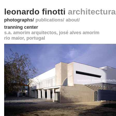
leonardo finotti
architectur
photographs
publications
about
tranning center
s.a. amorim arquitectos, josé alves amorim
rio maior
,
portugal