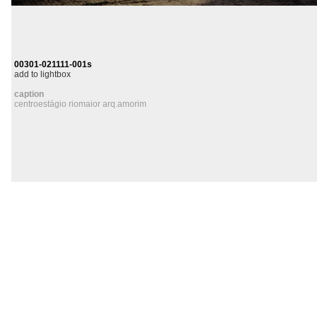
00301-021111-001s
add to lightbox
caption
centroestágio riomaior arq.amorim