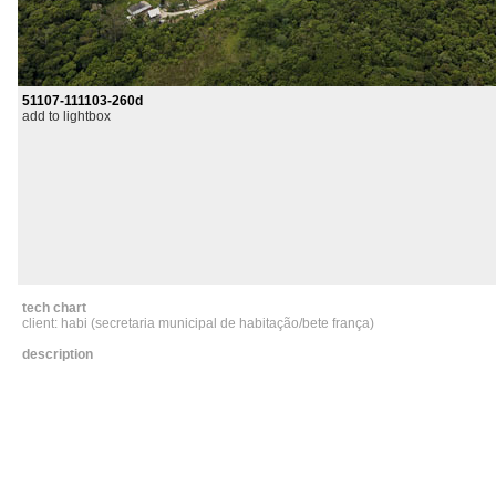
51107-111103-260d
add to lightbox
tech chart
client: habi (secretaria municipal de habitação/bete frança)
description