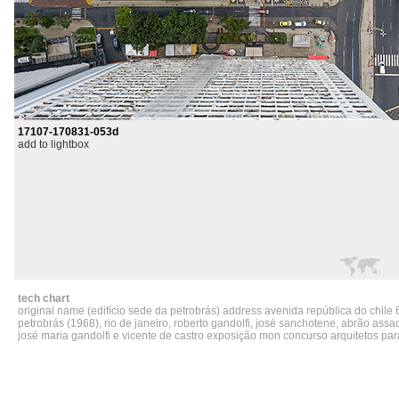
17107-170831-053d
add to lightbox
tech chart
original name (edifício sede da petrobrás) address avenida república do chile 
petrobrás (1968), rio de janeiro, roberto gandolfi, josé sanchotene, abrão assad, 
josé maria gandolfi e vicente de castro exposição mon concurso arquitetos p