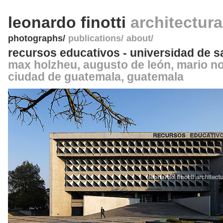
leonardo finotti
architectur
photographs
publications
about
recursos educativos - universidad de s
max holzheu, augusto de león, mario no
ciudad de guatemala
,
guatemala