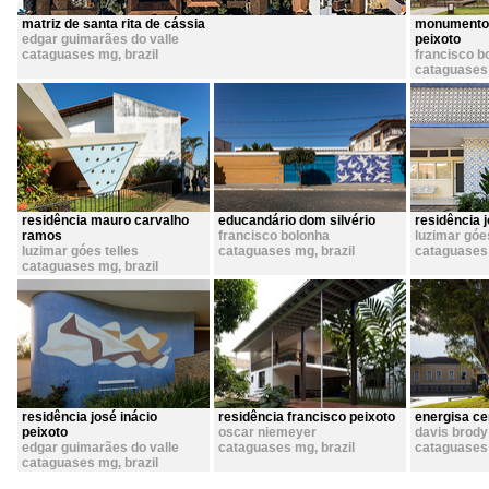
matriz de santa rita de cássia
monumento a
edgar guimarães do valle
peixoto
cataguases mg
,
brazil
francisco b
cataguases
residência mauro carvalho
educandário dom silvério
residência j
ramos
francisco bolonha
luzimar góe
luzimar góes telles
cataguases mg
,
brazil
cataguases
cataguases mg
,
brazil
residência josé inácio
residência francisco peixoto
energisa ce
peixoto
oscar niemeyer
davis brody
edgar guimarães do valle
cataguases mg
,
brazil
cataguases
cataguases mg
,
brazil