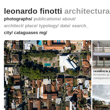
leonardo finotti
architectur
photographs
publications
about
architect
place
typology
date
search_
city/ cataguases mg/
residência 
fernando g
cataguases