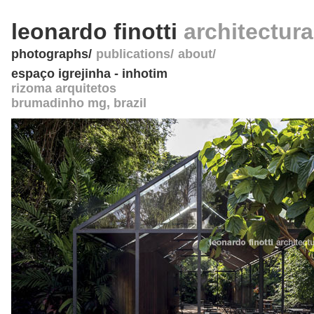
leonardo finotti
architectur
photographs
publications
about
espaço igrejinha - inhotim
rizoma arquitetos
brumadinho mg
,
brazil