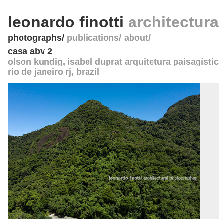
leonardo finotti
architectur
photographs
publications
about
casa abv 2
olson kundig, isabel duprat arquitetura paisagísti
rio de janeiro rj
,
brazil