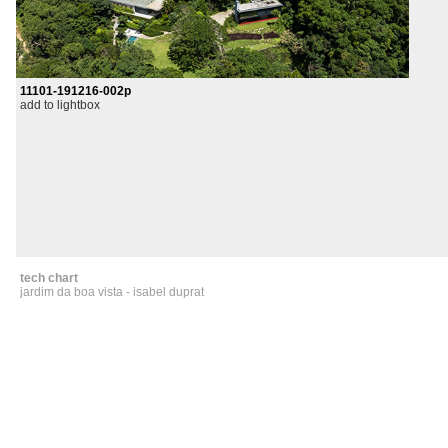
11101-191216-002p
add to lightbox
tech chart
jardim da boa vista - isabel duprat