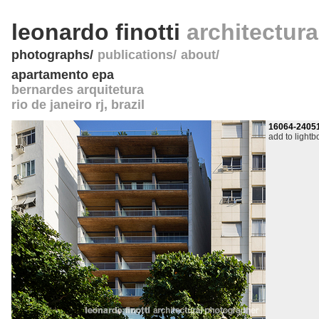
leonardo finotti
architectur
photographs
publications
about
apartamento epa
bernardes arquitetura
rio de janeiro rj
,
brazil
16064-2405
add to lightb